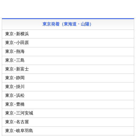
東京発着（東海道・山陽）
東京−新横浜
東京−小田原
東京−熱海
東京−三島
東京−新富士
東京−静岡
東京−掛川
東京−浜松
東京−豊橋
東京−三河安城
東京−名古屋
東京−岐阜羽島