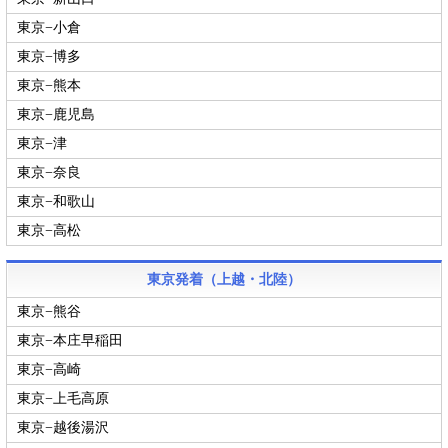
東京−小倉
東京−博多
東京−熊本
東京−鹿児島
東京−津
東京−奈良
東京−和歌山
東京−高松
東京発着（上越・北陸）
東京−熊谷
東京−本庄早稲田
東京−高崎
東京−上毛高原
東京−越後湯沢