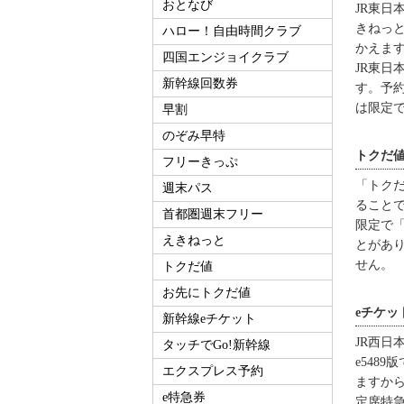
おとなび
JR東日
きねっ
ハロー！自由時間クラブ
かえま
四国エンジョイクラブ
JR東日
新幹線回数券
す。予約
は限定
早割
のぞみ早特
トクだ値
フリーきっぷ
「トクだ
週末パス
ることで
首都圏週末フリー
限定で「
えきねっと
とがあり
せん。
トクだ値
お先にトクだ値
eチケッ
新幹線eチケット
JR西日
タッチでGo!新幹線
e548
エクスプレス予約
ますか
e特急券
定席特