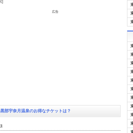
R]
広告
〜黒部宇奈月温泉のお得なチケットは？
1