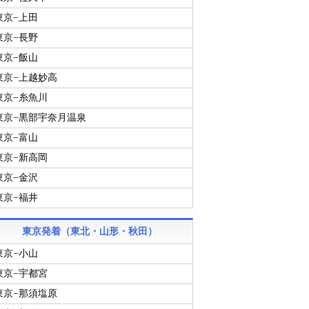
東京−上田
東京−長野
東京−飯山
東京−上越妙高
東京−糸魚川
東京−黒部宇奈月温泉
東京−富山
東京−新高岡
東京−金沢
東京−福井
東京発着（東北・山形・秋田）
東京−小山
東京−宇都宮
東京−那須塩原