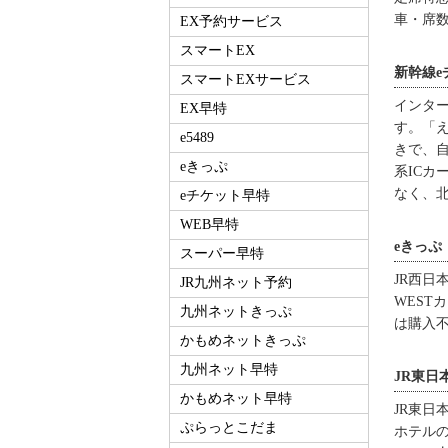
車・席
EX予約サービス
スマートEX
新幹線e
スマートEXサービス
インタ
EX早特
す。「え
e5489
きで、
eきっぷ
系ICカ
なく、
eチケット早特
WEB早特
eきっぷ
スーパー早特
JR西日
JR九州ネット予約
WEST
九州ネットきっぷ
は購入
かもめネットきっぷ
九州ネット早特
JR東日
かもめネット早特
JR東日
ぷらっとこだま
ホテル