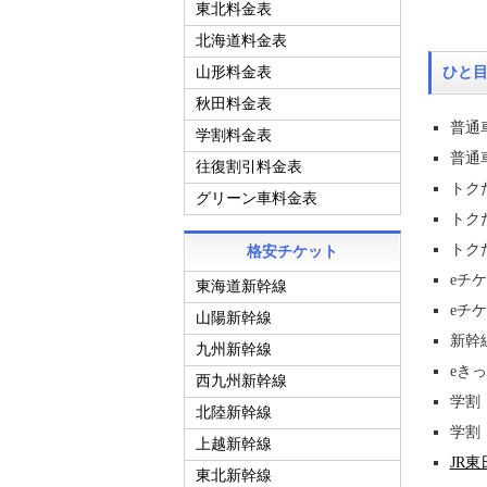
東北料金表
北海道料金表
山形料金表
ひと
秋田料金表
普通車
学割料金表
普通車
往復割引料金表
トク
グリーン車料金表
トクだ
トク
格安チケット
eチ
東海道新幹線
eチケ
山陽新幹線
新幹線
九州新幹線
eきっ
西九州新幹線
学割
北陸新幹線
学割
上越新幹線
JR
東北新幹線