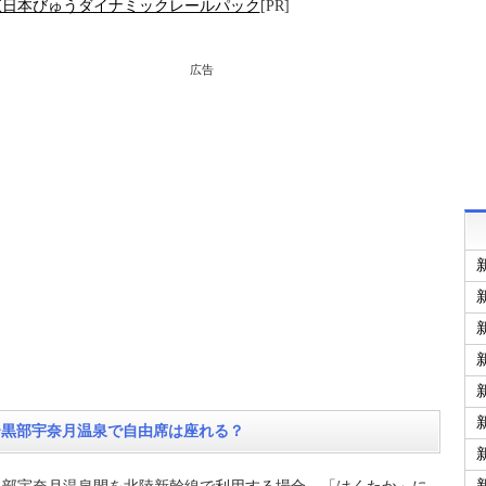
R東日本びゅうダイナミックレールパック
[PR]
広告
〜黒部宇奈月温泉で自由席は座れる？