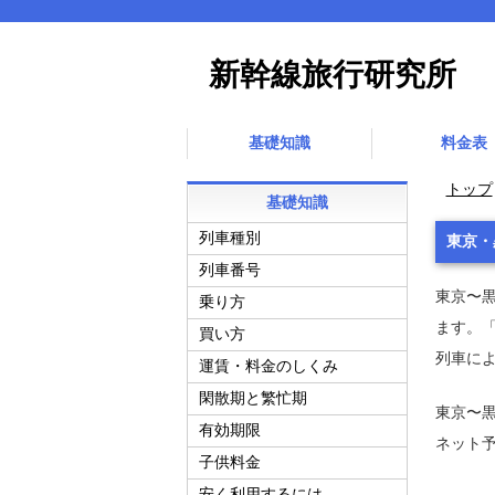
新幹線旅行研究所
基礎知識
料金表
トップ
基礎知識
列車種別
東京・
列車番号
東京〜黒
乗り方
ます。
買い方
列車によ
運賃・料金のしくみ
閑散期と繁忙期
東京〜黒
有効期限
ネット
子供料金
安く利用するには