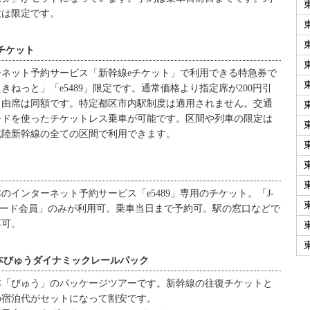
数は限定です。
チケット
ーネット予約サービス「新幹線eチケット」で利用できる特急券で
きねっと」「e5489」限定です。通常価格より指定席が200円引
自由席は同額です。特定都区市内駅制度は適用されません。交通
ードを使ったチケットレス乗車が可能です。区間や列車の限定は
北陸新幹線の全ての区間で利用できます。
本のインターネット予約サービス「e5489」専用のチケット。「J-
カード会員」のみが利用可。乗車当日まで予約可。駅の窓口などで
不可。
本びゅうダイナミックレールパック
本「びゅう」のパッケージツアーです。新幹線の往復チケットと
の宿泊代がセットになって割安です。