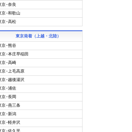
東京−奈良
東京−和歌山
東京−高松
東京発着（上越・北陸）
東京−熊谷
東京−本庄早稲田
東京−高崎
東京−上毛高原
東京−越後湯沢
東京−浦佐
東京−長岡
東京−燕三条
東京−新潟
東京−軽井沢
東京−佐久平