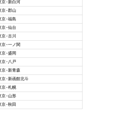
東京−新白河
東京−郡山
東京−福島
東京−仙台
東京−古川
東京−一ノ関
東京−盛岡
東京−八戸
東京−新青森
東京−新函館北斗
東京−札幌
東京−山形
東京−秋田