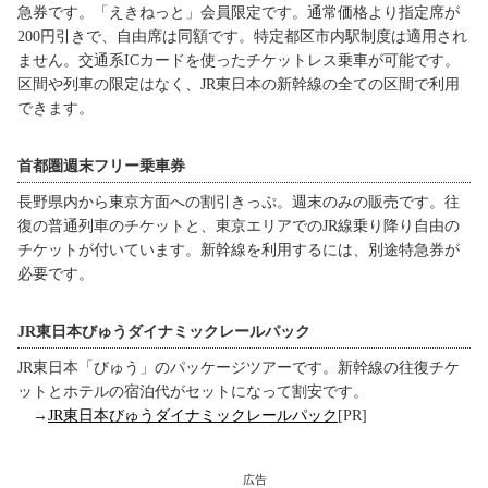
急券です。「えきねっと」会員限定です。通常価格より指定席が
200円引きで、自由席は同額です。特定都区市内駅制度は適用され
ません。交通系ICカードを使ったチケットレス乗車が可能です。
区間や列車の限定はなく、JR東日本の新幹線の全ての区間で利用
できます。
首都圏週末フリー乗車券
長野県内から東京方面への割引きっぷ。週末のみの販売です。往
復の普通列車のチケットと、東京エリアでのJR線乗り降り自由の
チケットが付いています。新幹線を利用するには、別途特急券が
必要です。
JR東日本びゅうダイナミックレールパック
JR東日本「びゅう」のパッケージツアーです。新幹線の往復チケ
ットとホテルの宿泊代がセットになって割安です。
→
JR東日本びゅうダイナミックレールパック
[PR]
広告