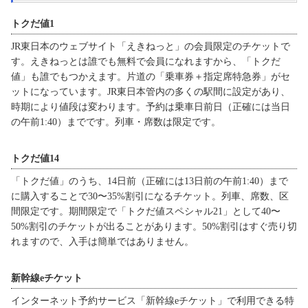
トクだ値1
JR東日本のウェブサイト「えきねっと」の会員限定のチケットで
す。えきねっとは誰でも無料で会員になれますから、「トクだ
値」も誰でもつかえます。片道の「乗車券＋指定席特急券」がセ
ットになっています。JR東日本管内の多くの駅間に設定があり、
時期により値段は変わります。予約は乗車日前日（正確には当日
の午前1:40）までです。列車・席数は限定です。
トクだ値14
「トクだ値」のうち、14日前（正確には13日前の午前1:40）まで
に購入することで30〜35%割引になるチケット。列車、席数、区
間限定です。期間限定で「トクだ値スペシャル21」として40〜
50%割引のチケットが出ることがあります。50%割引はすぐ売り切
れますので、入手は簡単ではありません。
新幹線eチケット
インターネット予約サービス「新幹線eチケット」で利用できる特