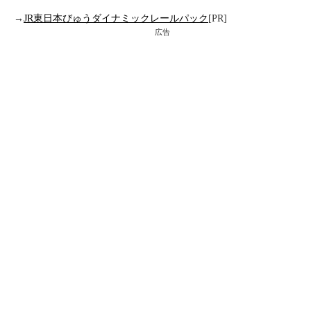
→
JR東日本びゅうダイナミックレールパック
[PR]
広告