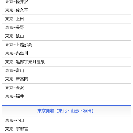
東京−軽井沢
東京−佐久平
東京−上田
東京−長野
東京−飯山
東京−上越妙高
東京−糸魚川
東京−黒部宇奈月温泉
東京−富山
東京−新高岡
東京−金沢
東京−福井
東京発着（東北・山形・秋田）
東京−小山
東京−宇都宮