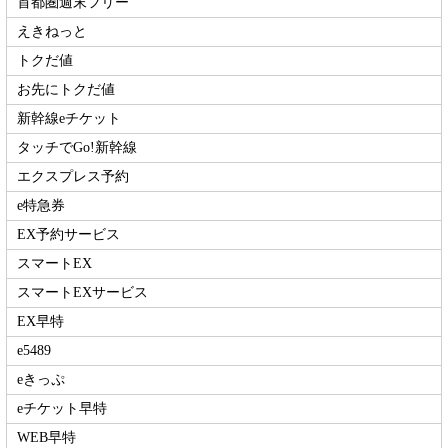
首都圏週末フリー
えきねっと
トクだ値
お先にトクだ値
新幹線eチケット
タッチでGo!新幹線
エクスプレス予約
e特急券
EX予約サービス
スマートEX
スマートEXサービス
EX早特
e5489
eきっぷ
eチケット早特
WEB早特