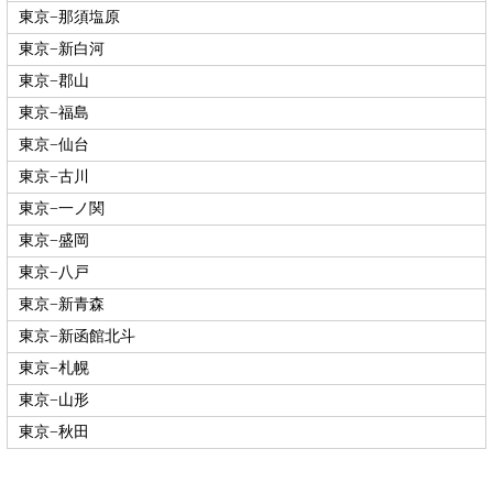
東京−那須塩原
東京−新白河
東京−郡山
東京−福島
東京−仙台
東京−古川
東京−一ノ関
東京−盛岡
東京−八戸
東京−新青森
東京−新函館北斗
東京−札幌
東京−山形
東京−秋田